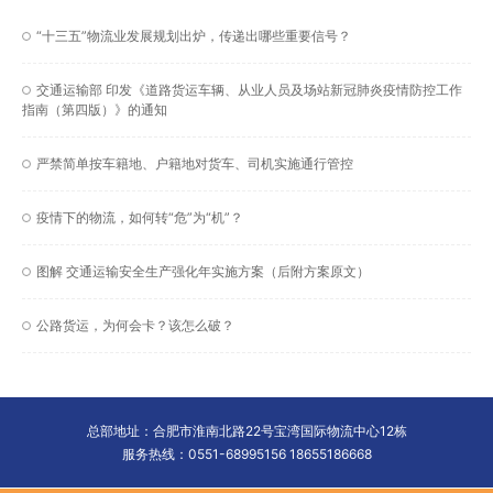
“十三五”物流业发展规划出炉，传递出哪些重要信号？
交通运输部 印发《道路货运车辆、从业人员及场站新冠肺炎疫情防控工作
指南（第四版）》的通知
严禁简单按车籍地、户籍地对货车、司机实施通行管控
疫情下的物流，如何转“危”为“机”？
图解 交通运输安全生产强化年实施方案（后附方案原文）
公路货运，为何会卡？该怎么破？
总部地址：合肥市淮南北路22号宝湾国际物流中心12栋
服务热线：0551-68995156 18655186668